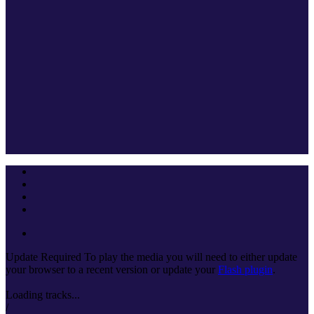
Update Required
To play the media you will need to either update
your browser to a recent version or update your
Flash plugin
.
Loading tracks...
/