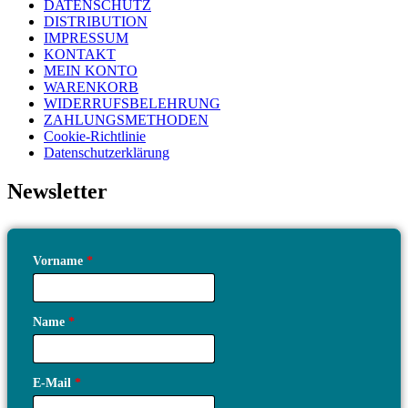
DATENSCHUTZ
DISTRIBUTION
IMPRESSUM
KONTAKT
MEIN KONTO
WARENKORB
WIDERRUFSBELEHRUNG
ZAHLUNGSMETHODEN
Cookie-Richtlinie
Datenschutzerklärung
Newsletter
Vorname
*
Name
*
E-Mail
*