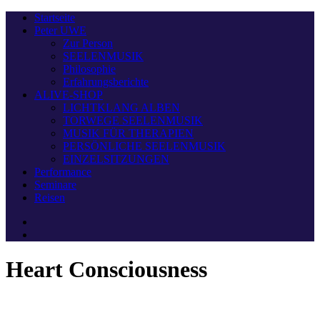
Startseite
Peter UWE
Zur Person
SEELENMUSIK
Philosophie
Erfahrungsberichte
ALIVE-SHOP
LICHTKLANG ALBEN
TORWEGE SEELENMUSIK
MUSIK FÜR THERAPIEN
PERSÖNLICHE SEELENMUSIK
EINZELSITZUNGEN
Performance
Seminare
Reisen
Heart Consciousness