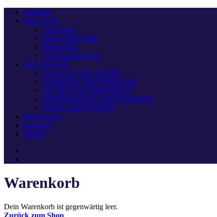
Startseite
Peter UWE
Zur Person
SEELENMUSIK
Philosophie
Erfahrungsberichte
ALIVE-SHOP
LICHTKLANG ALBEN
TORWEGE SEELENMUSIK
MUSIK FÜR THERAPIEN
PERSÖNLICHE SEELENMUSIK
EINZELSITZUNGEN
Performance
Seminare
Reisen
Warenkorb
Dein Warenkorb ist gegenwärtig leer.
Zurück zum Shop