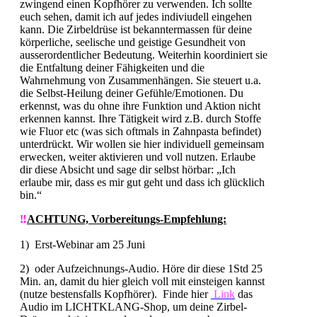
zwingend einen Kopfhörer zu verwenden. Ich sollte
euch sehen, damit ich auf jedes indiviudell eingehen
kann. Die Zirbeldrüse ist bekanntermassen für deine
körperliche, seelische und geistige Gesundheit von
ausserordentlicher Bedeutung. Weiterhin koordiniert sie
die Entfaltung deiner Fähigkeiten und die
Wahrnehmung von Zusammenhängen. Sie steuert u.a.
die Selbst-Heilung deiner Gefühle/Emotionen. Du
erkennst, was du ohne ihre Funktion und Aktion nicht
erkennen kannst. Ihre Tätigkeit wird z.B. durch Stoffe
wie Fluor etc (was sich oftmals in Zahnpasta befindet)
unterdrückt. Wir wollen sie hier individuell gemeinsam
erwecken, weiter aktivieren und voll nutzen. Erlaube
dir diese Absicht und sage dir selbst hörbar: „Ich
erlaube mir, dass es mir gut geht und dass ich glücklich
bin.“
‼️
ACHTUNG, Vorbereitungs-Empfehlung:
1) Erst-Webinar am 25 Juni
2) oder Aufzeichnungs-Audio. Höre dir diese 1Std 25
Min. an, damit du hier gleich voll mit einsteigen kannst
(nutze bestensfalls Kopfhörer). Finde hier
Link
das
Audio im LICHTKLANG-Shop, um deine Zirbel-