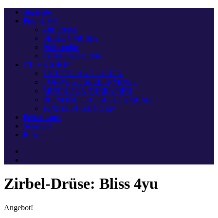
Startseite
Peter UWE
Zur Person
SEELENMUSIK
Philosophie
Erfahrungsberichte
ALIVE-SHOP
LICHTKLANG ALBEN
TORWEGE SEELENMUSIK
MUSIK FÜR THERAPIEN
PERSÖNLICHE SEELENMUSIK
EINZELSITZUNGEN
Performance
Seminare
Reisen
Zirbel-Drüse: Bliss 4yu
Angebot!