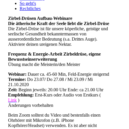
So geht's
Rechtliches
Zirbel-Drüsen Aufbau-Webinare
Die ätherische Kraft der Seele liebt die Zirbel-Drüse
Die Zirbel-Drüse ist für unsere köperliche, geistige und
seelische Gesundheit bekanntermassen von
ausserordentlicher Bedeutung (s.a. Drittes Auge).
Aktiviere deinen ureigenen Nektar.
Frequenz & Energie-Arbeit Zirbeldrüse, eigene
Bewusstseinserweiterung
Übung macht die Meisterin/den Meister
Webinar:
Dauer ca. 45-60 Min, Feld-Energie steigernd
Termine:
Do 23.07
/
Do 27.08
/
Mi 23.09
/
Mi
21.10.2020
Zeit:
Beginn jeweils: 20.00 Uhr Ende: ca 21.00 Uhr
Empfehlung:
Erst-Kurs oder Audio von Erstkurs (
Link
)
Änderungen vorbehalten
Beim Zoom solltest du Video und bestenfalls einen
Ohrhörer mit Mikrofon (z.B. iPhone
Kopfhörer/Headset) verwenden. Es ist aber nicht