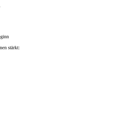
G
eginn
nen stärkt: