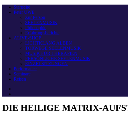
Startseite
Peter UWE
Zur Person
SEELENMUSIK
Philosophie
Erfahrungsberichte
ALIVE-SHOP
LICHTKLANG ALBEN
TORWEGE SEELENMUSIK
MUSIK FÜR THERAPIEN
PERSÖNLICHE SEELENMUSIK
EINZELSITZUNGEN
Performance
Seminare
Reisen
DIE HEILIGE MATRIX-AUF