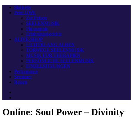
Startseite
Peter UWE
Zur Person
SEELENMUSIK
Philosophie
Erfahrungsberichte
ALIVE-SHOP
LICHTKLANG ALBEN
TORWEGE SEELENMUSIK
MUSIK FÜR THERAPIEN
PERSÖNLICHE SEELENMUSIK
EINZELSITZUNGEN
Performance
Seminare
Reisen
Online: Soul Power – Divinity