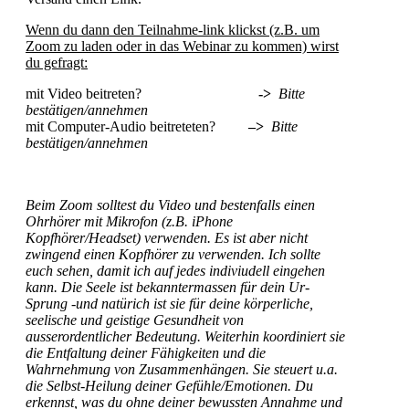
Wenn du dann den Teilnahme-link klickst (z.B. um
Zoom zu laden oder in das Webinar zu kommen) wirst
du gefragt:
mit Video beitreten?
->
Bitte
bestätigen/annehmen
mit Computer-Audio beitreteten?
–
>
Bitte
bestätigen/annehmen
Beim Zoom solltest du Video und bestenfalls einen
Ohrhörer mit Mikrofon (z.B. iPhone
Kopfhörer/Headset) verwenden. Es ist aber nicht
zwingend einen Kopfhörer zu verwenden. Ich sollte
euch sehen, damit ich auf jedes indiviudell eingehen
kann. Die Seele ist bekanntermassen für dein Ur-
Sprung -und natürich ist sie für deine körperliche,
seelische und geistige Gesundheit von
ausserordentlicher Bedeutung. Weiterhin koordiniert sie
die Entfaltung deiner Fähigkeiten und die
Wahrnehmung von Zusammenhängen. Sie steuert u.a.
die Selbst-Heilung deiner Gefühle/Emotionen. Du
erkennst, was du ohne deiner bewussten Annahme und