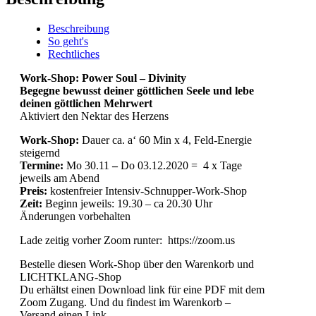
Beschreibung
So geht's
Rechtliches
Work-Shop: Power Soul – Divinity
Begegne bewusst deiner göttlichen Seele und lebe
deinen göttlichen Mehrwert
Aktiviert den Nektar des Herzens
Work-Shop:
Dauer ca. a‘ 60 Min x 4, Feld-Energie
steigernd
Termine:
Mo 30.11
–
Do 03.12.2020 = 4 x Tage
jeweils am Abend
Preis:
kostenfreier Intensiv-Schnupper-Work-Shop
Zeit:
Beginn jeweils: 19.30 – ca 20.30 Uhr
Änderungen vorbehalten
Lade zeitig vorher Zoom runter: https://zoom.us
Bestelle diesen Work-Shop über den Warenkorb und
LICHTKLANG-Shop
Du erhältst einen Download link für eine PDF mit dem
Zoom Zugang. Und du findest im Warenkorb –
Versand einen Link.