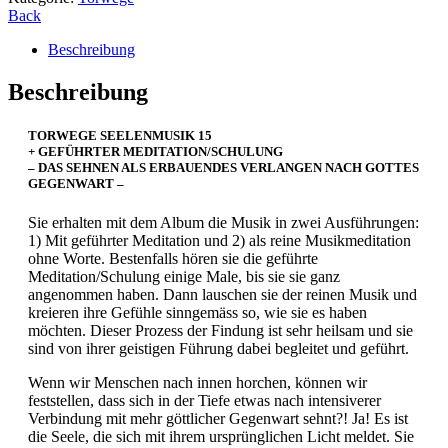
15
Back
DAS
SEHNEN
Beschreibung
ALS
ERBAUENDES
Beschreibung
VERLANGEN
NACH
TORWEGE SEELENMUSIK 15
GOTTES
+ GEFÜHRTER MEDITATION/SCHULUNG
GEGENWART,
– DAS SEHNEN ALS ERBAUENDES VERLANGEN NACH GOTTES
PLUS
GEGENWART –
Meditation/Schulung
Menge
Sie erhalten mit dem Album die Musik in zwei Ausführungen:
1) Mit geführter Meditation und 2) als reine Musikmeditation
ohne Worte. Bestenfalls hören sie die geführte
Meditation/Schulung einige Male, bis sie sie ganz
angenommen haben. Dann lauschen sie der reinen Musik und
kreieren ihre Gefühle sinngemäss so, wie sie es haben
möchten. Dieser Prozess der Findung ist sehr heilsam und sie
sind von ihrer geistigen Führung dabei begleitet und geführt.
Wenn wir Menschen nach innen horchen, können wir
feststellen, dass sich in der Tiefe etwas nach intensiverer
Verbindung mit mehr göttlicher Gegenwart sehnt?! Ja! Es ist
die Seele, die sich mit ihrem ursprünglichen Licht meldet. Sie