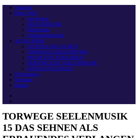
Startseite
Peter UWE
Zur Person
SEELENMUSIK
Philosophie
Erfahrungsberichte
ALIVE-SHOP
LICHTKLANG ALBEN
TORWEGE SEELENMUSIK
MUSIK FÜR THERAPIEN
PERSÖNLICHE SEELENMUSIK
EINZELSITZUNGEN
Performance
Seminare
Reisen
TORWEGE SEELENMUSIK
15 DAS SEHNEN ALS