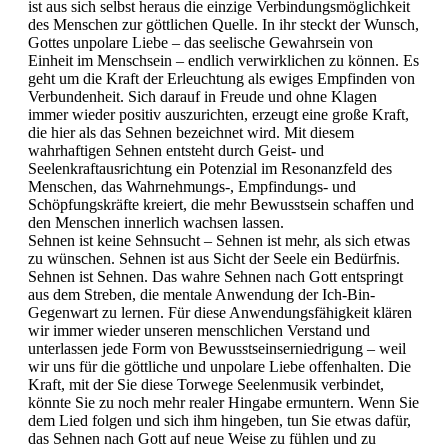
ist aus sich selbst heraus die einzige Verbindungsmöglichkeit
des Menschen zur göttlichen Quelle. In ihr steckt der Wunsch,
Gottes unpolare Liebe – das seelische Gewahrsein von
Einheit im Menschsein – endlich verwirklichen zu können. Es
geht um die Kraft der Erleuchtung als ewiges Empfinden von
Verbundenheit. Sich darauf in Freude und ohne Klagen
immer wieder positiv auszurichten, erzeugt eine große Kraft,
die hier als das Sehnen bezeichnet wird. Mit diesem
wahrhaftigen Sehnen entsteht durch Geist- und
Seelenkraftausrichtung ein Potenzial im Resonanzfeld des
Menschen, das Wahrnehmungs-, Empfindungs- und
Schöpfungskräfte kreiert, die mehr Bewusstsein schaffen und
den Menschen innerlich wachsen lassen.
Sehnen ist keine Sehnsucht – Sehnen ist mehr, als sich etwas
zu wünschen. Sehnen ist aus Sicht der Seele ein Bedürfnis.
Sehnen ist Sehnen. Das wahre Sehnen nach Gott entspringt
aus dem Streben, die mentale Anwendung der Ich-Bin-
Gegenwart zu lernen. Für diese Anwendungsfähigkeit klären
wir immer wieder unseren menschlichen Verstand und
unterlassen jede Form von Bewusstseinserniedrigung – weil
wir uns für die göttliche und unpolare Liebe offenhalten. Die
Kraft, mit der Sie diese Torwege Seelenmusik verbindet,
könnte Sie zu noch mehr realer Hingabe ermuntern. Wenn Sie
dem Lied folgen und sich ihm hingeben, tun Sie etwas dafür,
das Sehnen nach Gott auf neue Weise zu fühlen und zu