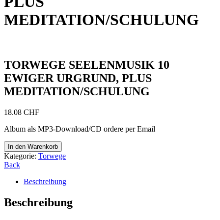
PLUS
MEDITATION/SCHULUNG
TORWEGE SEELENMUSIK 10
EWIGER URGRUND, PLUS
MEDITATION/SCHULUNG
18.08
CHF
Album als MP3-Download/CD ordere per Email
TORWEGE
In den Warenkorb
SEELENMUSIK
Kategorie:
Torwege
10
Back
EWIGER
URGRUND,
Beschreibung
PLUS
MEDITATION/SCHULUNG
Beschreibung
Menge