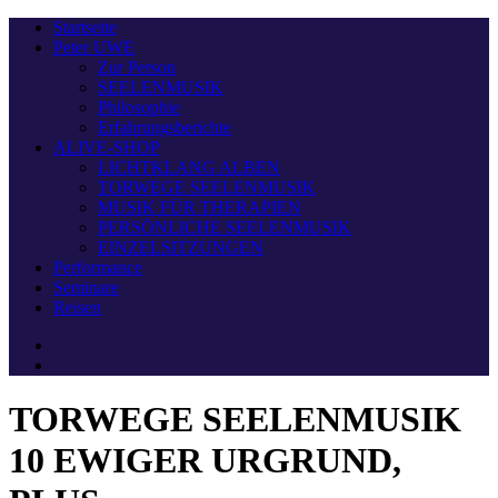
Startseite
Peter UWE
Zur Person
SEELENMUSIK
Philosophie
Erfahrungsberichte
ALIVE-SHOP
LICHTKLANG ALBEN
TORWEGE SEELENMUSIK
MUSIK FÜR THERAPIEN
PERSÖNLICHE SEELENMUSIK
EINZELSITZUNGEN
Performance
Seminare
Reisen
TORWEGE SEELENMUSIK
10 EWIGER URGRUND,