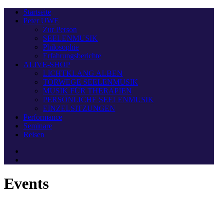
Startseite
Peter UWE
Zur Person
SEELENMUSIK
Philosophie
Erfahrungsberichte
ALIVE-SHOP
LICHTKLANG ALBEN
TORWEGE SEELENMUSIK
MUSIK FÜR THERAPIEN
PERSÖNLICHE SEELENMUSIK
EINZELSITZUNGEN
Performance
Seminare
Reisen
Events