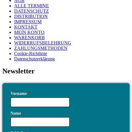
AGB
ALLE TERMINE
DATENSCHUTZ
DISTRIBUTION
IMPRESSUM
KONTAKT
MEIN KONTO
WARENKORB
WIDERRUFSBELEHRUNG
ZAHLUNGSMETHODEN
Cookie-Richtlinie
Datenschutzerklärung
Newsletter
Vorname
*
Name
*