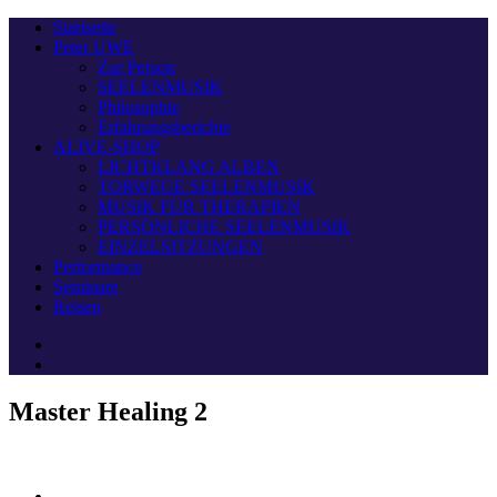
Startseite
Peter UWE
Zur Person
SEELENMUSIK
Philosophie
Erfahrungsberichte
ALIVE-SHOP
LICHTKLANG ALBEN
TORWEGE SEELENMUSIK
MUSIK FÜR THERAPIEN
PERSÖNLICHE SEELENMUSIK
EINZELSITZUNGEN
Performance
Seminare
Reisen
Master Healing 2